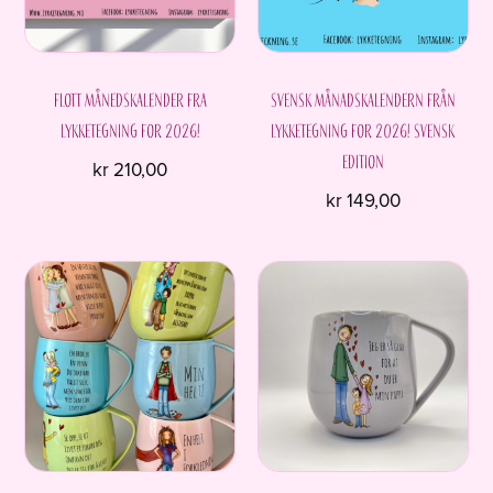
på
produktsiden
Flott månedskalender fra
Svensk månadskalendern från
Lykketegning for 2026!
Lykketegning for 2026! Svensk
edition
kr
210,00
kr
149,00