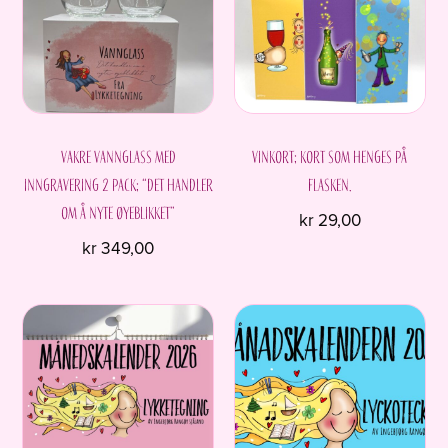
Vakre vannglass med
Vinkort; kort som henges på
inngravering 2 pack; “Det handler
flasken.
om å nyte øyeblikket”
kr
29,00
kr
349,00
Dette
produktet
har
flere
varianter.
Alternativene
kan
velges