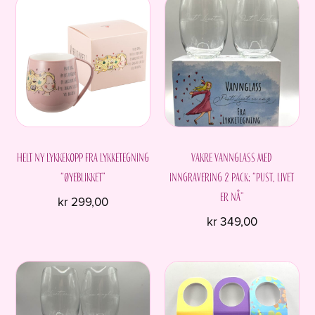
Helt ny Lykkekopp fra Lykketegning
Vakre vannglass med
“Øyeblikket”
inngravering 2 pack; “Pust, livet
er nå”
kr
299,00
kr
349,00