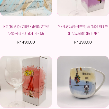
Introduksjonspris! Nydelig sateng
Vinglass med gravering “Gjør mer av
sengesett fra Lykketegning
det som gjør deg glad!”
kr
499,00
kr
299,00
Dette
produktet
har
flere
varianter.
Alternativene
kan
velges
på
produktsiden