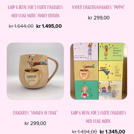
Kjøp 6 betal for 5 flotte Lykkekrus
NYHET! Lykketegningkrus “Pappa!”
med ulike motiv. Family edition
kr
299,00
Opprinnelig
Nåværende
kr
1.644,00
kr
1.495,00
pris
pris
var:
er:
kr 1.644,00.
kr 1.495,00.
Lykkekrus “Smaken av Lykke”
Kjøp 6 betal for 5 flotte Lykkekrus
med ulike motiv.
kr
299,00
Opprinnelig
Nåv
kr
1.494,00
kr
1.345,00