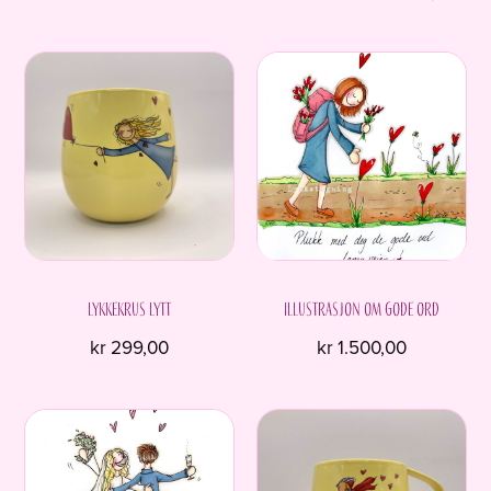
pris
pris
var:
er:
kr 1.494,00.
kr 1
Lykkekrus LYTT
Illustrasjon om gode ord
kr
299,00
kr
1.500,00