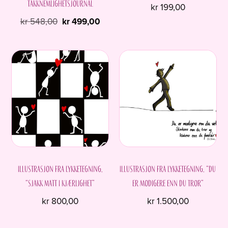
Takknemlighetsjournal
kr
199,00
Opprinnelig
Nåværende
kr
548,00
kr
499,00
pris
pris
var:
er:
kr 548,00.
kr 499,00.
Illustrasjon fra Lykketegning.
Illustrasjon fra Lykketegning. “Du
“Sjakk matt i kjærlighet”
er modigere enn du tror”
kr
800,00
kr
1.500,00