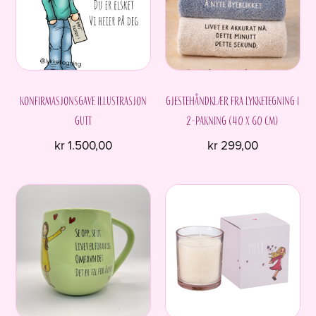
Konfirmasjonsgave Illustrasjon
Gjestehåndklær fra Lykketegning i
Gutt
2-pakning (40 x 60 cm)
kr
1.500,00
kr
299,00
Dette
produktet
har
flere
varianter.
Alternativene
kan
velges
på