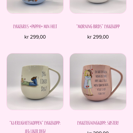
velges
på
produktsiden
Lykkekrus «Pappa!» Min helt
“Morning birds” Lykkekopp
kr
299,00
kr
299,00
“Kjærlighetskoppen” Lykkekopp:
Lykketegningkopp; Søster!
Jeg liker deg!