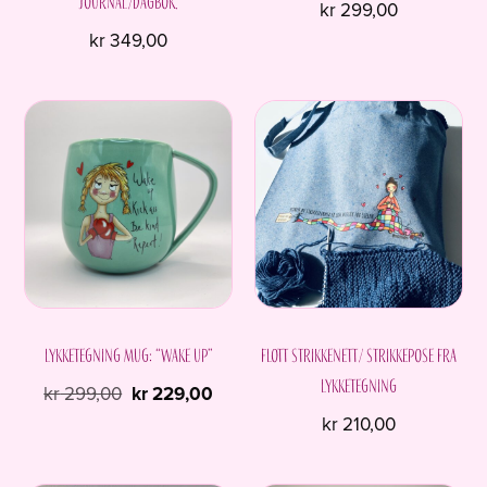
journal/dagbok.
kr
299,00
kr
349,00
Lykketegning Mug: “Wake up”
Flott strikkenett/ strikkepose fra
Lykketegning
Opprinnelig
Nåværende
kr
299,00
kr
229,00
pris
pris
kr
210,00
var:
er:
Dette
kr 299,00.
kr 229,00.