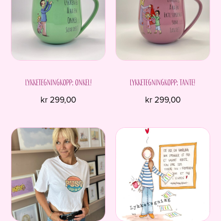
Alternativene
kan
velges
på
produktsiden
Lykketegningkopp; Onkel!
Lykketegningkopp; Tante!
kr
299,00
kr
299,00