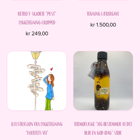
Retro T-skjorte “Pust”
Tegning Lærergave
Lykketegning Cropped
kr
1.500,00
kr
249,00
Dette
produktet
har
flere
varianter.
Alternativene
kan
velges
på
produktsiden
Illustrasjon fra Lykketegning
Termoflaske “Jeg bestemmer at det
“Hjertets vei”
blir en god idag” STOR