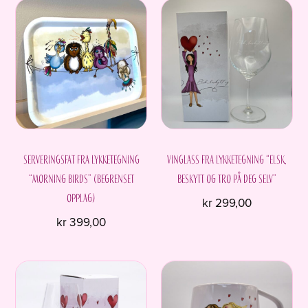
produktet
har
flere
varianter.
Alternativene
kan
velges
på
produktsiden
Serveringsfat fra Lykketegning
Vinglass fra Lykketegning “Elsk,
“Morning Birds” (begrenset
beskytt og tro på deg selv”
opplag)
kr
299,00
kr
399,00