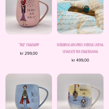
“Tro” Lykkekopp
Introduksjonspris! Nydelig sateng
sengesett fra Lykketegning
kr
299,00
kr
499,00
Dette
produktet
har
flere
varianter.
Alternativene
kan