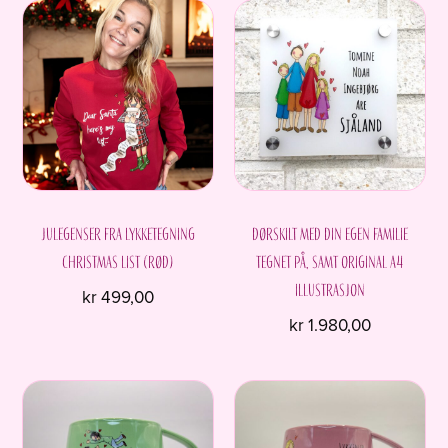
produktet
produktet
har
har
flere
flere
varianter.
varianter.
Alternativene
Alternativene
kan
kan
velges
velges
på
på
produktsiden
produktsiden
Julegenser fra Lykketegning
Dørskilt med din egen familie
Christmas list (rød)
tegnet på, samt original A4
illustrasjon
kr
499,00
kr
1.980,00
Dette
produktet
har
flere
varianter.