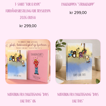
T-shirt “For ei rype”
Lykkekoppen “Strikkekopp”
Forhåndsbestilling for Trysilrypa
kr
299,00
2026 (ROSA)
kr
299,00
Dette
produktet
har
flere
varianter.
Alternativene
kan
velges
på
produktsiden
Notatbok fra Lykketegning “Days
Notatbok fra Lykketegning “Days
like this” og
like this”