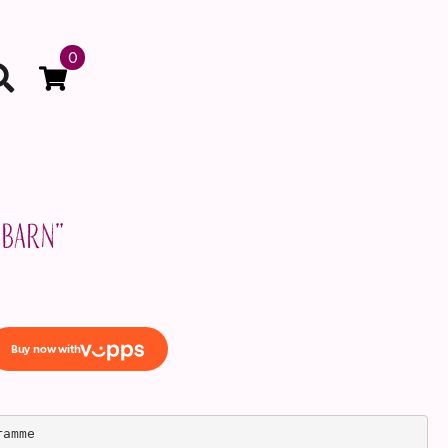
0
sbarn”
ramme