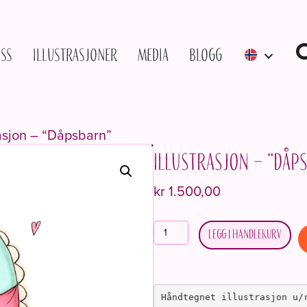
ss
Illustrasjoner
Media
Blogg
rasjon – “Dåpsbarn”
Illustrasjon – “Dåp
kr
1.500,00
Illustrasjon
Legg i handlekurv
-
"Dåpsbarn"
antall
Håndtegnet illustrasjon u/