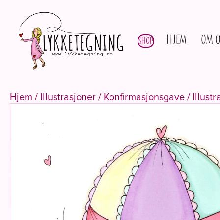
Hjem
Om o
Shop
Hjem
/
Illustrasjoner
/
Konfirmasjonsgave
/ Illust