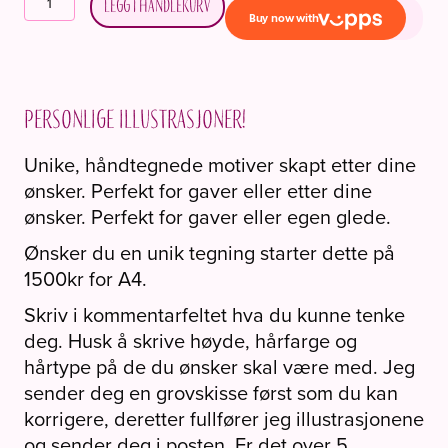
Legg i handlekurv
"Det
eneste
som
er
Personlige illustrasjoner!
bedre.."
antall
Unike, håndtegnede motiver skapt etter dine
ønsker. Perfekt for gaver eller etter dine
ønsker. Perfekt for gaver eller egen glede.
Ønsker du en unik tegning starter dette på
1500kr for A4.
Skriv i kommentarfeltet hva du kunne tenke
deg. Husk å skrive høyde, hårfarge og
hårtype på de du ønsker skal være med. Jeg
sender deg en grovskisse først som du kan
korrigere, deretter fullfører jeg illustrasjonene
og sender deg i posten. Er det over 5