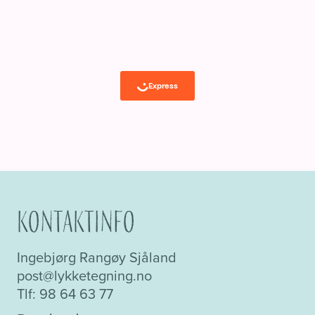
Kontaktinfo
Ingebjørg Rangøy Sjåland
post@lykketegning.no
Tlf: 98 64 63 77