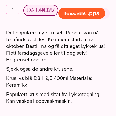
Lykkekrus
Legg i handlekurv
«Pappa!»
Min
helt
Det populære nye kruset “Pappa” kan nå
antall
forhåndsbestilles. Kommer i starten av
oktober. Bestill nå og få ditt eget Lykkekrus!
Flott farsdagsgave eller til deg selv!
Begrenset opplag.
Sjekk også de andre krusene.
Krus lys blå D8 H9,5 400ml Materiale:
Keramikk
Populært krus med sitat fra Lykketegning.
Kan vaskes i oppvaskmaskin.