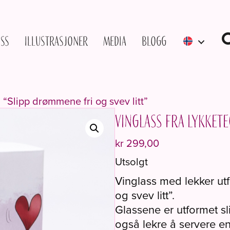
ss
Illustrasjoner
Media
Blogg
 “Slipp drømmene fri og svev litt”
Vinglass fra Lykkete
kr
299,00
Utsolgt
Vinglass med lekker ut
og svev litt”.
Glassene er utformet sl
også lekre å servere en 