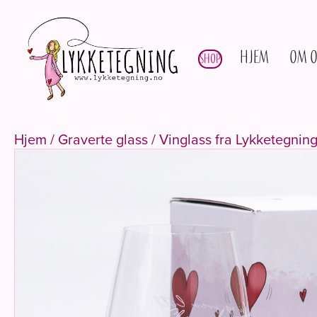
Hjem
Om o
Shop
Hjem
/
Graverte glass
/ Vinglass fra Lykketegning