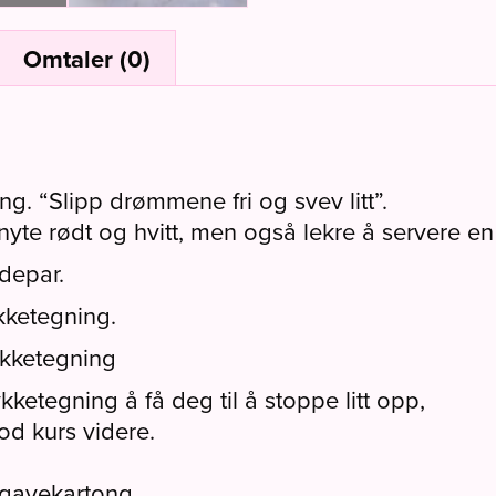
Omtaler (0)
g. “Slipp drømmene fri og svev litt”.
yte rødt og hvitt, men også lekre å servere en 
udepar.
kketegning.
ykketegning
kketegning å få deg til å stoppe litt opp,
od kurs videre.
i gavekartong