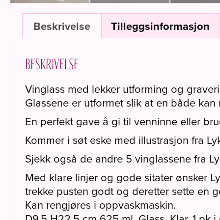
Beskrivelse
Tilleggsinformasjon
Beskrivelse
Vinglass med lekker utforming og graverin
Glassene er utformet slik at en både kan n
En perfekt gave å gi til venninne eller br
Kommer i søt eske med illustrasjon fra Ly
Sjekk også de andre 5 vinglassene fra L
Med klare linjer og gode sitater ønsker Ly
trekke pusten godt og deretter sette en g
Kan rengjøres i oppvaskmaskin.
D9,5 H22,5 cm 625 ml, Glass, Klar. 1 pk 