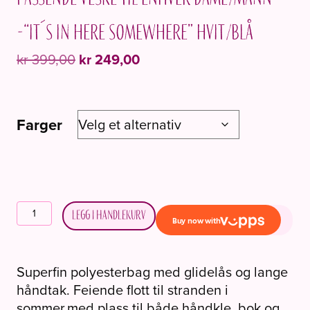
-“It´s in here somewhere” Hvit/blå
Opprinnelig
Nåværende
kr
399,00
kr
249,00
pris
pris
var:
er:
kr 399,00.
kr 249,00.
Farger
Passende
Legg i handlekurv
veske
til
enhver
Superfin polyesterbag med glidelås og lange
dame/mann
håndtak. Feiende flott til stranden i
-
sommer,med plass til både håndkle, bok og