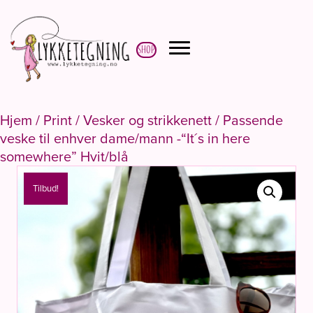
Shop
Hjem
/
Print
/
Vesker og strikkenett
/ Passende
veske til enhver dame/mann -“It´s in here
somewhere” Hvit/blå
Tilbud!