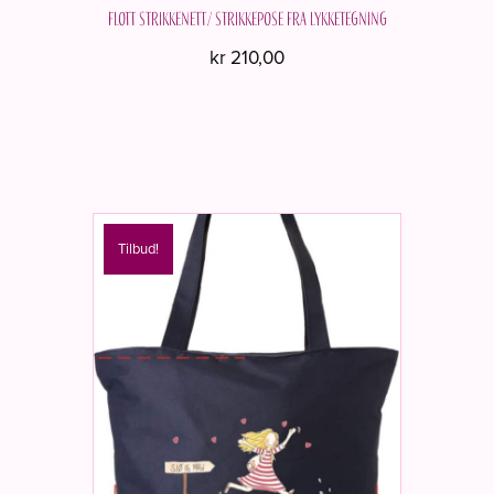
Flott strikkenett/ strikkepose fra Lykketegning
kr
210,00
Dette
produktet
har
flere
varianter.
Alternati
Tilbud!
kan
velges
på
produkts