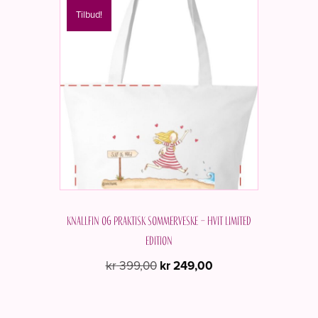
Tilbud!
Knallfin og praktisk sommerveske – Hvit Limited
edition
Opprinnelig
Nåværende
kr
399,00
kr
249,00
pris
pris
var:
er:
kr 399,00.
kr 249,00.