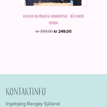
Knallfin og praktisk sommerveske – Blå Limited
edition
Opprinnelig
Nåværende
kr
399,00
kr
249,00
pris
pris
var:
er:
kr 399,00.
kr 249,00.
Kontaktinfo
Ingebjørg Rangøy Sjåland