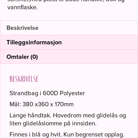
"It
vannflaske.
´s
in
here
Beskrivelse
somewhere"
Tilleggsinformasjon
Hvit/blå
antall
Omtaler (0)
Beskrivelse
Strandbag i 600D Polyester
Mål: 380 x360 x 170mm
Lange håndtak. Hovedrom med glidelås og
liten glidelåslomme på innsiden.
Finnes i blå og hvit. Kun begrenset opplag.