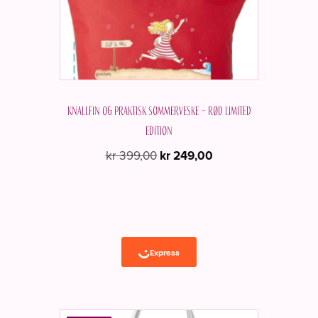
Knallfin og praktisk sommerveske – Rød Limited
edition
Opprinnelig
Nåværende
kr
399,00
kr
249,00
pris
pris
var:
er:
kr 399,00.
kr 249,00.