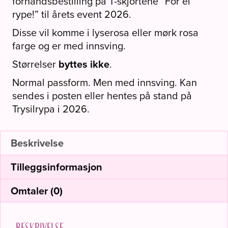
forhåndsbestilling på T-skjortene “For ei
for
rype!” til årets event 2026.
Trysilrypa
Disse vil komme i lyserosa eller mørk rosa
2026
farge og er med innsving.
(ROSA)
antall
Størrelser
byttes ikke
.
Normal passform. Men med innsving. Kan
sendes i posten eller hentes på stand på
Trysilrypa i 2026.
Beskrivelse
Tilleggsinformasjon
Omtaler (0)