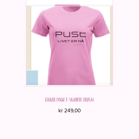
Lekker Lykke t-skjorte (Rosa)
kr
249,00
Dette
produktet
har