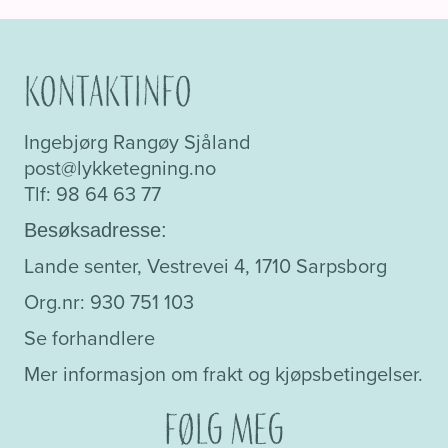
flere
varianter.
Alternativene
Kontaktinfo
kan
velges
Ingebjørg Rangøy Sjåland
på
post@lykketegning.no
produktsiden
Tlf: 98 64 63 77
Besøksadresse:
Lande senter, Vestrevei 4, 1710 Sarpsborg
Org.nr: 930 751 103
Se forhandlere
Mer informasjon om frakt og kjøpsbetingelser.
Følg meg