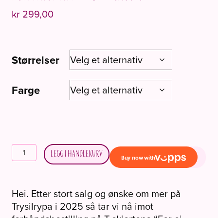
kr
299,00
Størrelser
Farge
T-
Legg i handlekurv
shirt
"For
ei
Hei. Etter stort salg og ønske om mer på
rype"
Trysilrypa i 2025 så tar vi nå imot
Forhåndsbestilling