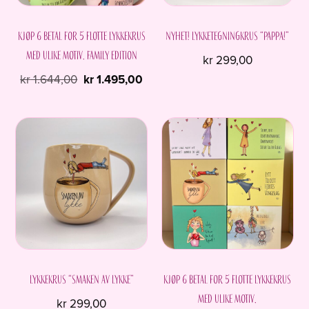
Kjøp 6 betal for 5 flotte Lykkekrus
NYHET! Lykketegningkrus “Pappa!”
med ulike motiv. Family edition
kr
299,00
Opprinnelig
Nåværende
kr
1.644,00
kr
1.495,00
pris
pris
var:
er:
kr 1.644,00.
kr 1.495,00.
Lykkekrus “Smaken av Lykke”
Kjøp 6 betal for 5 flotte Lykkekrus
med ulike motiv.
kr
299,00