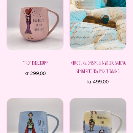
“Tro” Lykkekopp
Introduksjonspris! Nydelig sateng
sengesett fra Lykketegning
kr
299,00
kr
499,00
Dette
produktet
har
flere
varianter.
Alternativene