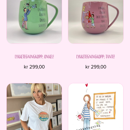
varianter.
Alternativene
kan
velges
på
produktsiden
Lykketegningkopp; Onkel!
Lykketegningkopp; Tante!
kr
299,00
kr
299,00