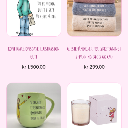
Konfirmasjonsgave Illustrasjon
Gjestehåndklær fra Lykketegning i
Gutt
2-pakning (40 x 60 cm)
kr
1.500,00
kr
299,00
Dette
produktet
har
flere
varianter.
Alternativene
kan