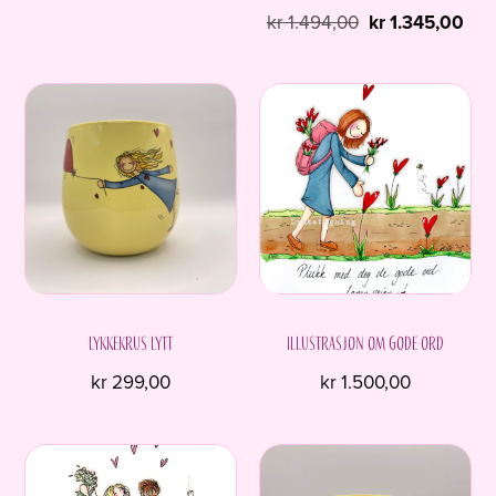
Opprinnelig
Nåv
kr
1.494,00
kr
1.345,00
pris
pris
var:
er:
kr 1.494,00.
kr 1
Lykkekrus LYTT
Illustrasjon om gode ord
kr
299,00
kr
1.500,00