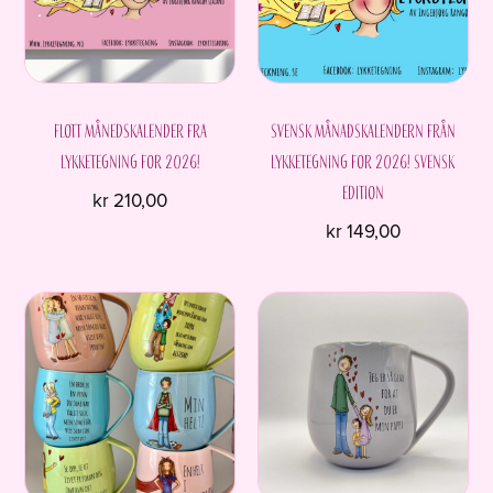
velges
på
produktsiden
Flott månedskalender fra
Svensk månadskalendern från
Lykketegning for 2026!
Lykketegning for 2026! Svensk
edition
kr
210,00
kr
149,00