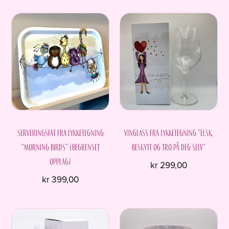
Dette
kr 299,00.
kr 229,00.
produktet
har
flere
varianter.
Alternativene
kan
velges
på
produktsiden
Serveringsfat fra Lykketegning
Vinglass fra Lykketegning “Elsk,
“Morning Birds” (begrenset
beskytt og tro på deg selv”
opplag)
kr
299,00
kr
399,00