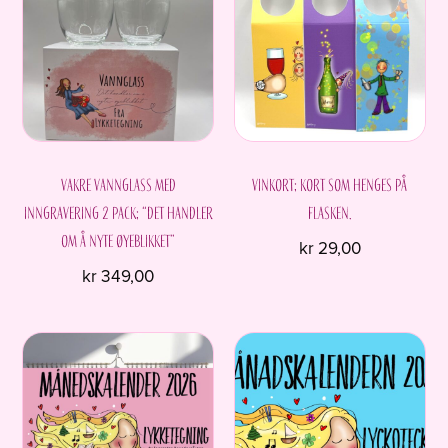
Vakre vannglass med
Vinkort; kort som henges på
inngravering 2 pack; “Det handler
flasken.
om å nyte øyeblikket”
kr
29,00
kr
349,00
Dette
produktet
har
flere
varianter.
Alternativene
kan