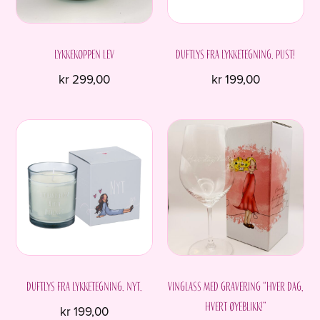
velges
på
produktsiden
Lykkekoppen LEV
Duftlys fra Lykketegning. Pust!
kr
299,00
kr
199,00
Duftlys fra Lykketegning. Nyt.
Vinglass med gravering “Hver dag,
hvert øyeblikk!”
kr
199,00