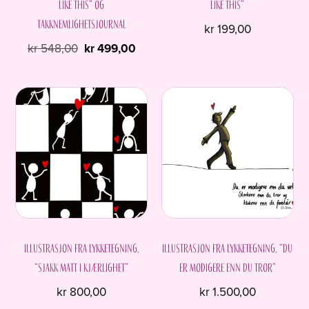
like this” og
like this”
Takknemlighetsjournal
kr
199,00
Opprinnelig
Nåværende
kr
548,00
kr
499,00
pris
pris
var:
er:
kr 548,00.
kr 499,00.
Illustrasjon fra Lykketegning.
Illustrasjon fra Lykketegning. “Du
“Sjakk matt i kjærlighet”
er modigere enn du tror”
kr
800,00
kr
1.500,00