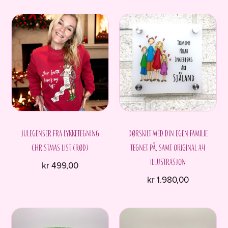
Dette
Dette
produktet
produktet
har
har
flere
flere
varianter.
varianter.
Alternativene
Alternativene
kan
kan
velges
velges
på
på
produktsiden
produktsiden
Julegenser fra Lykketegning
Dørskilt med din egen familie
Christmas list (rød)
tegnet på, samt original A4
illustrasjon
kr
499,00
kr
1.980,00
Dette
produktet
har
flere