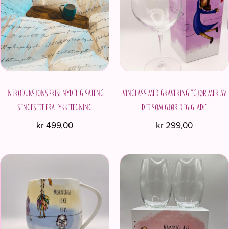
Introduksjonspris! Nydelig sateng
Vinglass med gravering “Gjør mer av
sengesett fra Lykketegning
det som gjør deg glad!”
kr
499,00
kr
299,00
Dette
produktet
har
flere
varianter.
Alternativene
kan