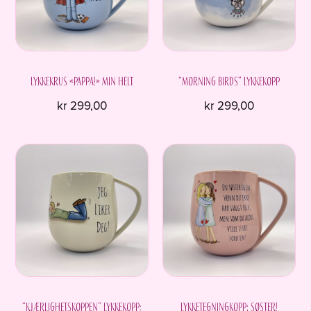
kan
velges
på
produktsiden
Lykkekrus «Pappa!» Min helt
“Morning birds” Lykkekopp
kr
299,00
kr
299,00
“Kjærlighetskoppen” Lykkekopp:
Lykketegningkopp; Søster!