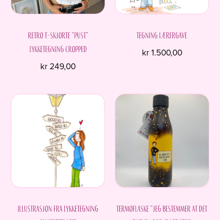
Retro T-skjorte “Pust”
Tegning Lærergave
Lykketegning Cropped
kr
1.500,00
kr
249,00
Dette
produktet
har
flere
varianter.
Alternativene
kan
velges
på
produktsiden
Illustrasjon fra Lykketegning
Termoflaske “Jeg bestemmer at det