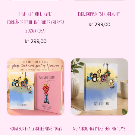
T-shirt “For ei rype”
Lykkekoppen “Strikkekopp”
Forhåndsbestilling for Trysilrypa
kr
299,00
2026 (ROSA)
kr
299,00
Dette
produktet
har
flere
varianter.
Alternativene
kan
velges
på
produktsiden
Notatbok fra Lykketegning “Days
Notatbok fra Lykketegning “Days