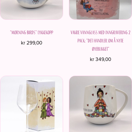
velges
på
produktsiden
“Morning birds” Lykkekopp
Vakre vannglass med inngravering 2
pack; “Det handler om å nyte
kr
299,00
øyeblikket”
kr
349,00