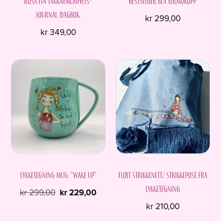
Rosa fin Takknemlighets-
Bestselger blå termokopp
journal/dagbok.
kr
299,00
kr
349,00
Lykketegning Mug: “Wake up”
Flott strikkenett/ strikkepose fra
Lykketegning
Opprinnelig
Nåværende
kr
299,00
kr
229,00
pris
pris
kr
210,00
var:
er: