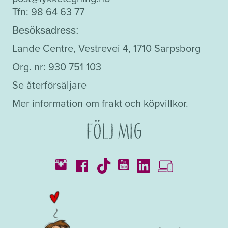
kan
Tfn: 98 64 63 77
väljas
på
Besöksadress:
produktsidan
Lande Centre, Vestrevei 4, 1710 Sarpsborg
Org. nr: 930 751 103
Se återförsäljare
Mer information om frakt och köpvillkor.
Följ mig
Kataloger