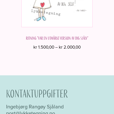
Ritning "Var en utmärkt version av dig själv"
Prisintervall:
kr
1.500,00
–
kr
2.000,00
kr 1.500,00
Den
till
här
kr 2.000,00
produkten
har
flera
varianter.
Kontaktuppgifter
De
olika
Ingebjørg Rangøy Sjåland
alternativen
post@lykketegning.no