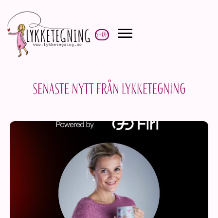
Shop
Senaste nytt från Lykketegning