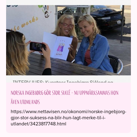
Norska Ingebjørg gör stor succé - nu uppmärksammas hon
även utomlands
https://www.nettavisen.no/okonomi/norske-ingebjorg-
gjor-stor-suksess-na-blir-hun-lagt-merke-til-i-
utlandet/3423817748.html