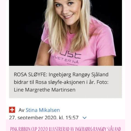
Pink ribbon cup 2020 illustrerad av Ingebjørg Rangøy Sjåland