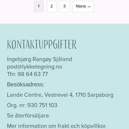
1
2
3
Nästa →
Kontaktuppgifter
Ingebjørg Rangøy Sjåland
post@lykketegning.no
Tfn: 98 64 63 77
Besöksadress:
Lande Centre, Vestrevei 4, 1710 Sarpsborg
Org. nr: 930 751 103
Se återförsäljare
Mer information om frakt och köpvillkor.