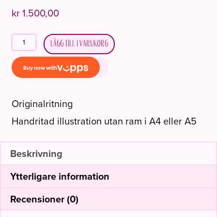
kr
1.500,00
Illustrasjon
Lägg till i varukorg
fra
Lykketegning
"Hjertets
vei"
mängd
Originalritning
Handritad illustration utan ram i A4 eller A5
Beskrivning
Ytterligare information
Recensioner (0)