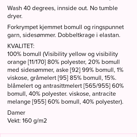
Pink
Wash 40 degrees, innside out. No tumble
antall
dryer.
Forkrympet kjemmet bomull og ringspunnet
garn, sidesømmer. Dobbeltkrage i elastan.
KVALITET:
100% bomull (Visibility yellow og visibility
orange [11/170] 80% polyester, 20% bomull
med sidesømmer, aske [92] 99% bomull, 1%
viskose, gråmelert [95] 85% bomull, 15%.
blåmelert og antrasittmelert [565/955] 60%
bomull, 40% polyester. viskose, antracite
melange [955] 60% bomull, 40% polyester).
Damer
Vekt: 160 g/m2