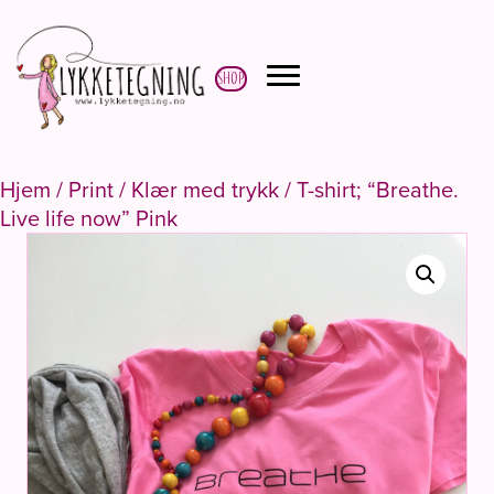
Shop
Hjem
/
Print
/
Klær med trykk
/ T-shirt; “Breathe.
Live life now” Pink