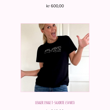
kr
600,00
Dette
produktet
har
flere
varianter.
Alternativene
kan
velges
på
produktsiden
Lekker Lykke T-skjorte (Svart)