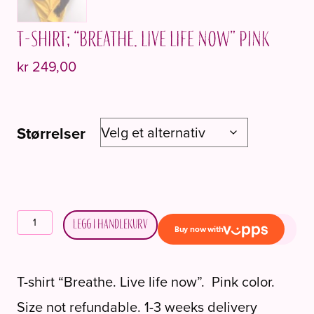
T-shirt; “Breathe. Live life now” Pink
kr
249,00
Størrelser
T-
Legg i handlekurv
shirt;
"Breathe.
Live
T-shirt “Breathe. Live life now”. Pink color.
life
Size not refundable. 1-3 weeks delivery
now"