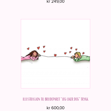
kr
249,00
Dette
produktet
har
flere
varianter.
Alternativene
kan
velges
på
produktsiden
Illustrasjon til brudeparet “Jeg liker deg” Trykk
kr
600,00