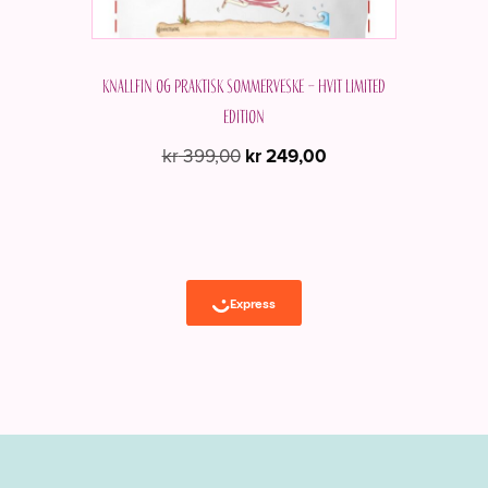
Knallfin og praktisk sommerveske – Hvit Limited
edition
Opprinnelig
Nåværende
kr
399,00
kr
249,00
pris
pris
var:
er:
kr 399,00.
kr 249,00.