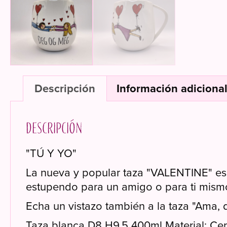
Descripción
Información adiciona
Descripción
"TÚ Y YO"
La nueva y popular taza "VALENTINE" es d
estupendo para un amigo o para ti mism
Echa un vistazo también a la taza "Ama, 
Taza blanca D8 H9.5 400ml Material: Ce