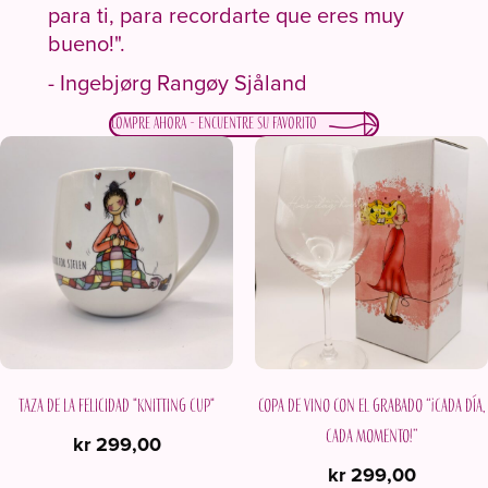
para ti, para recordarte que eres muy
bueno!".
- Ingebjørg Rangøy Sjåland
Compre ahora - encuentre su favorito
Taza de la felicidad "Knitting cup"
Copa de vino con el grabado “¡Cada día,
cada momento!”
kr
299,00
kr
299,00