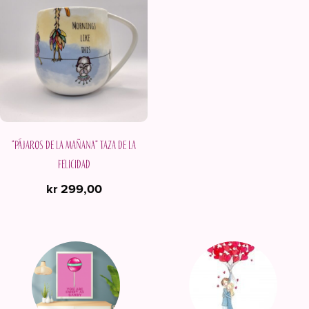
múltiples
variantes.
Las
opciones
se
pueden
elegir
en
"Pájaros de la mañana" Taza de la
la
felicidad
página
kr
299,00
de
producto