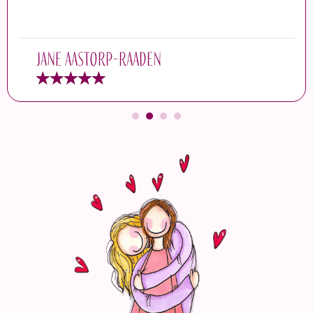
Jane Aastorp-Raaden
★
★
★
★
★