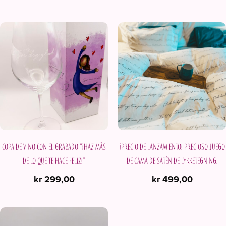
Copa de vino con el grabado “¡Haz más
¡Precio de lanzamiento! Precioso juego
de lo que te hace feliz!”
de cama de satén de Lykketegning.
kr
299,00
kr
499,00
Este
producto
tiene