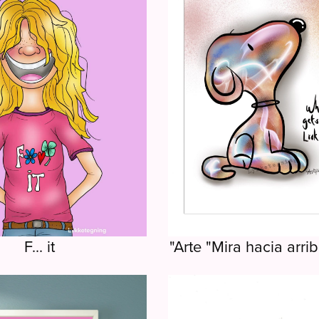
F... it
"Arte "Mira hacia arri