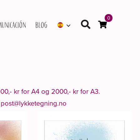
0
municación
Blog
500
,- kr for A4 og 2000,- kr for A3.
a
post@lykketegning.no