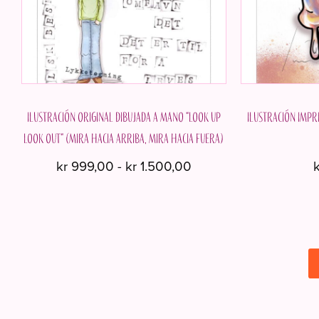
Ilustración original dibujada a mano "Look up
Ilustración impr
look out" (Mira hacia arriba, mira hacia fuera)
Rango
kr
999,00
-
kr
1.500,00
k
de
Este
precios:
producto
desde
tiene
kr 999,00
múltiples
hasta
kr 1.500,00
variantes.
Las
opciones