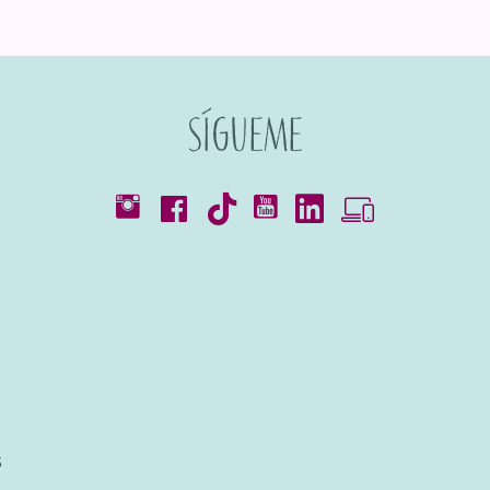
Sígueme
Catálogos
s