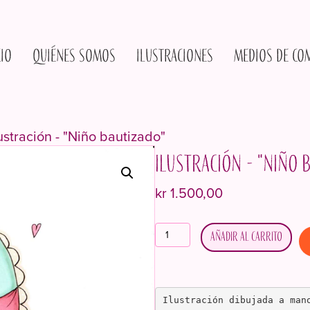
cio
Quiénes somos
Ilustraciones
Medios de co
lustración - "Niño bautizado"
Ilustración - "Niño 
kr
1.500,00
Illustrasjon
Añadir al carrito
-
"Dåpsbarn"
cantidad
Ilustración dibujada a man