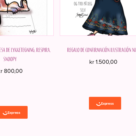
esa de Lykketegning. Respira.
Regalo de confirmación Ilustración N
Snoopy
kr
1.500,00
r
800,00