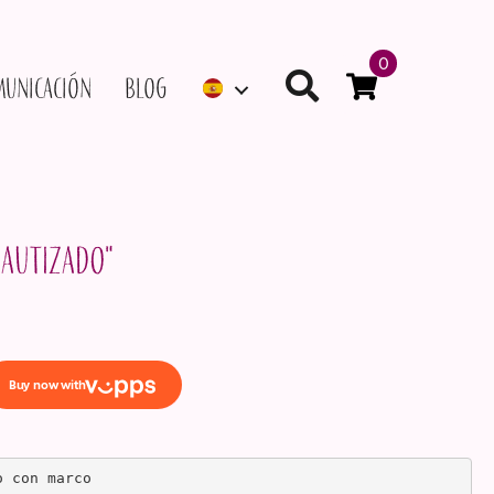
0
municación
Blog
bautizado"
o con marco