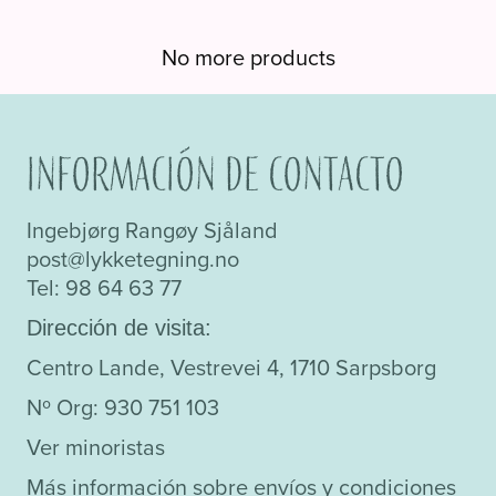
de
de
Este
producto
producto
producto
No more products
tiene
múltiples
variantes.
Las
Información de contacto
opciones
se
Ingebjørg Rangøy Sjåland
pueden
post@lykketegning.no
elegir
Tel: 98 64 63 77
en
Dirección de visita:
la
página
Centro Lande, Vestrevei 4, 1710 Sarpsborg
de
Nº Org: 930 751 103
producto
Ver minoristas
Más información sobre envíos y condiciones