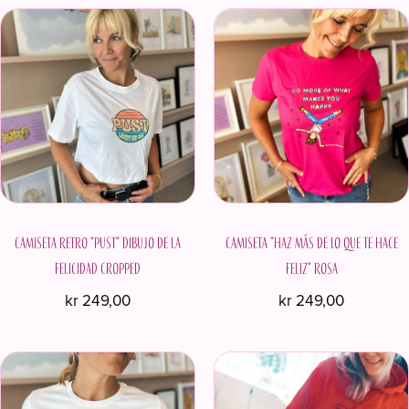
producto
producto
tiene
tiene
múltiples
múltiples
variantes.
variantes.
Las
Las
opciones
opciones
se
se
pueden
pueden
elegir
elegir
en
en
Camiseta retro "Pust" Dibujo de la
la
Camiseta "Haz más de lo que te hace
la
página
página
felicidad Cropped
feliz" Rosa
de
de
kr
249,00
kr
249,00
producto
producto
Este
Este
producto
producto
tiene
tiene
múltiples
múltiples