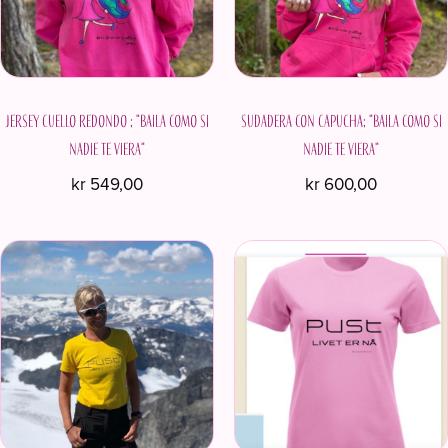
se
se
pueden
pueden
elegir
elegir
en
en
Jersey cuello redondo ; "Baila como si
la
Sudadera con capucha; "Baila como si
la
página
página
nadie te viera"
nadie te viera"
de
de
kr
549,00
kr
600,00
producto
producto
Este
Este
producto
producto
tiene
tiene
múltiples
múltiples
variantes.
variantes.
Las
Las
opciones
opciones
se
se
pueden
pueden