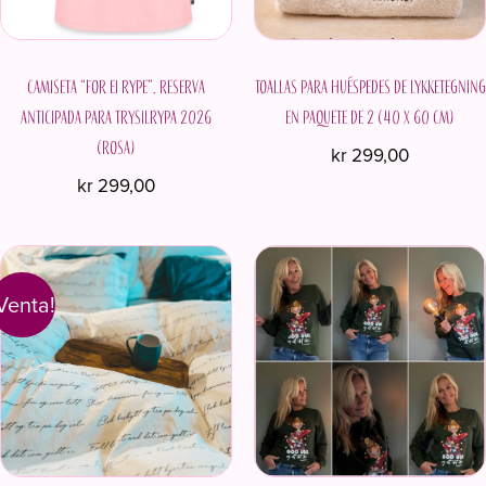
Camiseta “For ei rype”. Reserva
Toallas para huéspedes de Lykketegning
anticipada para Trysilrypa 2026
en paquete de 2 (40 x 60 cm)
(ROSA)
kr
299,00
kr
299,00
Este
producto
Este
tiene
producto
múltiples
tiene
variantes.
Venta!
múltiples
Las
variantes.
opciones
Las
se
opciones
pueden
se
elegir
pueden
en
elegir