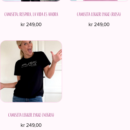
elegir
elegir
en
en
Camiseta; RESPIRA. LA VIDA ES AHORA
la
Camiseta Lekker Lykke (Rosa)
la
página
página
kr
249,00
kr
249,00
de
de
Este
Este
producto
producto
producto
producto
tiene
tiene
múltiples
múltiples
variantes.
variantes.
Las
Las
opciones
opciones
se
se
pueden
pueden
elegir
elegir
en
en
Camiseta Lekker Lykke (Negra)
la
la
página
página
kr
249,00