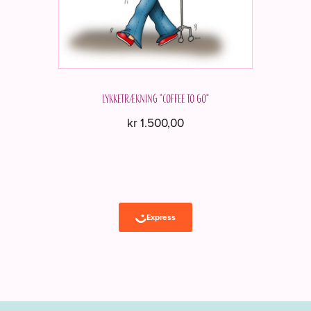
varesiden
Lykketrækning "Coffee to go"
kr
1.500,00