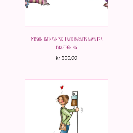
Personligt navneskilt med barnets navn fra
Lykketegning
kr
600,00
Dette
vare
har
flere
varianter.
Mulighederne
kan
vælges
på