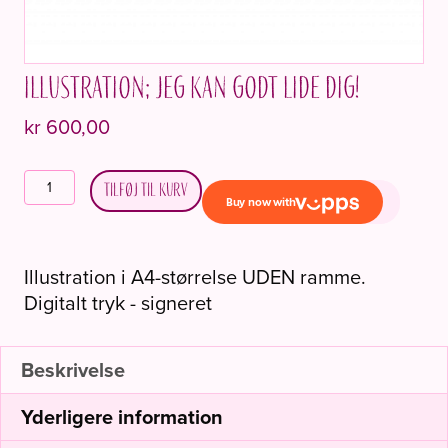
Illustration; jeg kan godt lide dig!
kr
600,00
Illustrasjon;
Tilføj til kurv
Jeg
liker
deg!
Illustration i A4-størrelse UDEN ramme.
antal
Digitalt tryk - signeret
Beskrivelse
Yderligere information