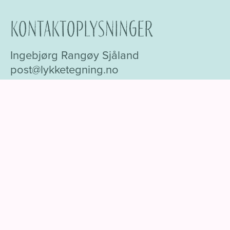
Kontaktoplysninger
Ingebjørg Rangøy Sjåland
post@lykketegning.no
Tlf: +47 98 64 63 77
Besøgsadresse:
Lande senter, Vestrevei 4, 1710 Sarpsborg
Org. nr: 930 751 103
Se forhandlere
Flere oplysninger om forsendelse og
købsbetingelser.