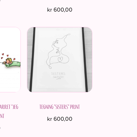
0
kr
600,00
Dette
vare
har
flere
varianter.
Mulighederne
kan
vælges
på
varesiden
arret "Jeg
Tegning "Sisters" Print
int
kr
600,00
0
Dette