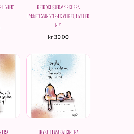
rlighed"
Retroklistermærke fra
Lykketegning "Træk vejret. Livet er
nu"
0
kr
39,00
n fra
Trykt illustration fra