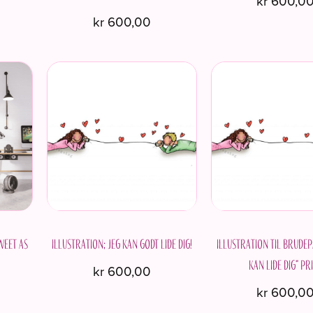
kr
600,0
kr
600,00
weet as
Illustration; jeg kan godt lide dig!
Illustration til brudep
kan lide dig" Pr
kr
600,00
kr
600,0