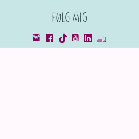
Følg mig
Kataloger
© 2026 |
Webdesign og -udvikling af Hjelseth.