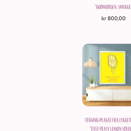
"Godmorgen, smukke
kr
800,00
Tegning/plakat fra Lykket
"Easy peasy lemon sque