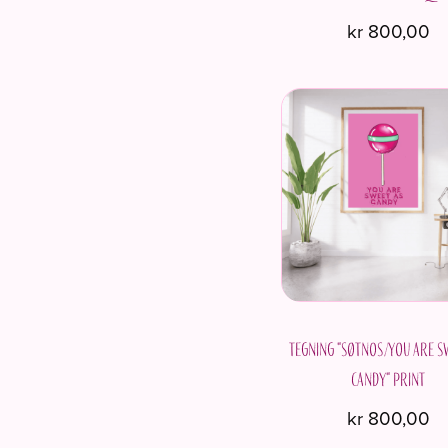
kr
800,00
Tegning "Søtnos/You are s
candy" Print
kr
800,00