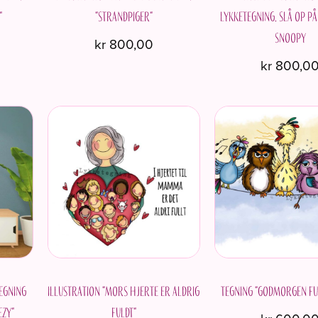
"
"Strandpiger"
Lykketegning. Slå op p
Snoopy
kr
800,00
kr
800,0
egning
Illustration "Mors hjerte er aldrig
Tegning "Godmorgen fu
ezy"
fuldt"