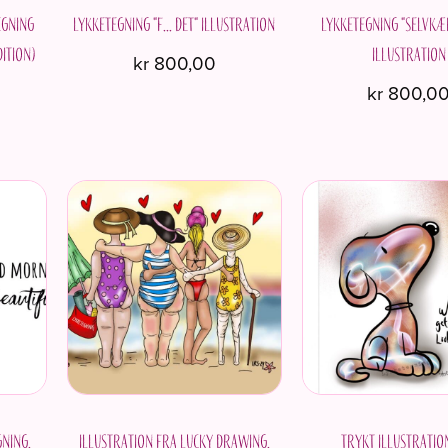
egning
Lykketegning "F... det" Illustration
Lykketegning "Selvkæ
dition)
Illustration
kr
800,00
kr
800,0
gning.
Illustration fra Lucky Drawing.
Trykt illustratio