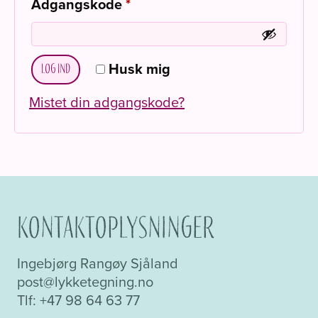
Påkrævet
Adgangskode
*
Husk mig
Log ind
Mistet din adgangskode?
Kontaktoplysninger
Ingebjørg Rangøy Sjåland
post@lykketegning.no
Tlf: +47 98 64 63 77