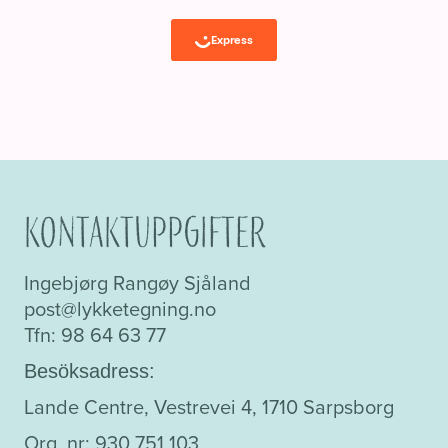
Kontaktuppgifter
Ingebjørg Rangøy Sjåland
post@lykketegning.no
Tfn: 98 64 63 77
Besöksadress:
Lande Centre, Vestrevei 4, 1710 Sarpsborg
Org. nr: 930 751 103