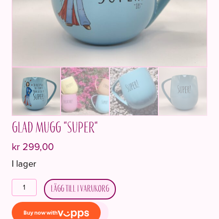
Glad mugg "Super"
kr
299,00
I lager
Lykkekrus
Lägg till i varukorg
"Super"
mängd