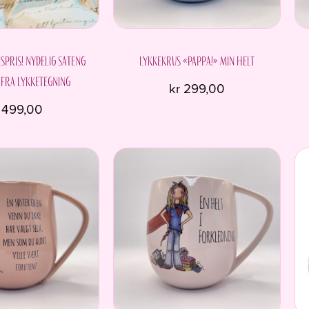
spris! Nydelig sateng
Lykkekrus «Pappa!» Min helt
 fra Lykketegning
kr
299,00
499,00
Dette
produktet
har
flere
varianter.
Alternativene
kan
velges
på
produktsiden