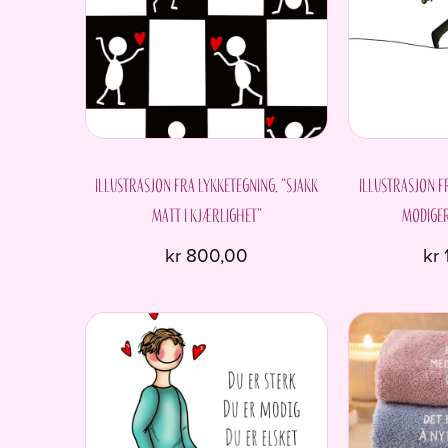
Alternativene
kan
velges
på
produktsiden
Illustrasjon fra Lykketegning. “Sjakk
Illustrasjon f
matt i kjærlighet”
modiger
kr
800,00
kr