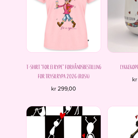
T-shirt “For ei rype” Forhåndsbestilling
Lykkekopp
for Trysilrypa 2026 (ROSA)
kr
kr
299,00
Dette
produktet
har
flere
varianter.