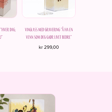
kan
velges
på
produktsiden
 “Hver dag,
Vinglass med gravering “Å ha en
!”
venn som deg gjør livet bedre”
0
kr
299,00