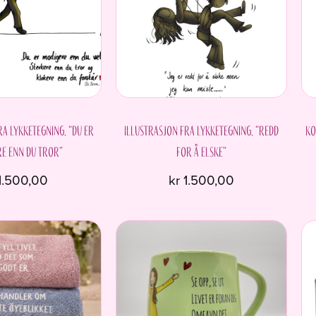
ra Lykketegning. “Du er
Illustrasjon fra Lykketegning. “Redd
Ko
e enn du tror”
for å elske”
1.500,00
kr
1.500,00