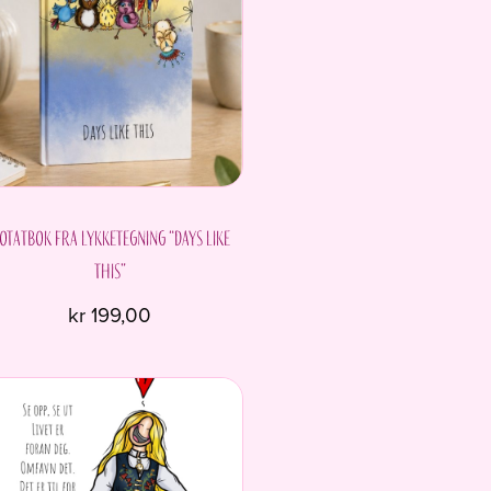
otatbok fra Lykketegning “Days like
this”
nde
kr
199,00
.