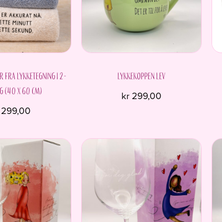
 fra Lykketegning i 2-
Lykkekoppen LEV
g (40 x 60 cm)
kr
299,00
299,00
Dette
produktet
har
flere
varianter.
Alternativene
kan