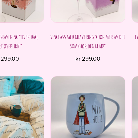
velges
på
produktsiden
 gravering “Hver dag,
Vinglass med gravering “Gjør mer av det
L
t øyeblikk!”
som gjør deg glad!”
299,00
kr
299,00