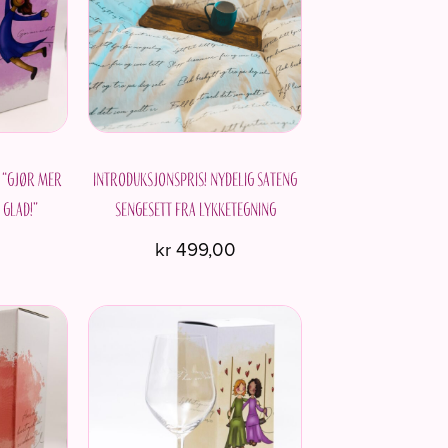
 “Gjør mer
Introduksjonspris! Nydelig sateng
 glad!”
sengesett fra Lykketegning
0
kr
499,00
Dette
produktet
har
flere
varianter.
Alternativene