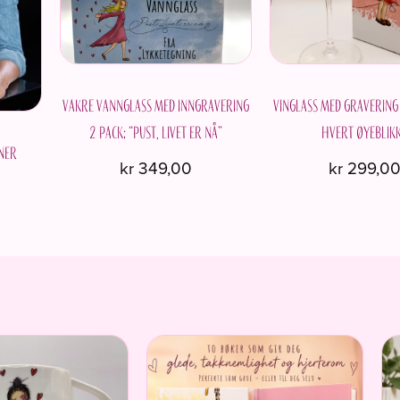
Vakre vannglass med inngravering
Vinglass med gravering
2 pack; “Pust, livet er nå”
hvert øyeblikk
oner
kr
349,00
kr
299,0