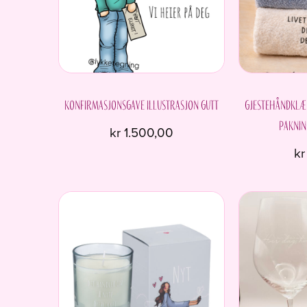
Konfirmasjonsgave Illustrasjon Gutt
Gjestehåndklær
paknin
kr
1.500,00
kr