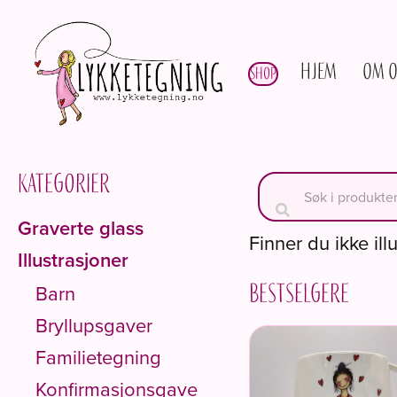
Hjem
Om o
Shop
Kategorier
Graverte glass
Finner du ikke ill
Illustrasjoner
Barn
Bestselgere
Bryllupsgaver
Familietegning
Konfirmasjonsgave