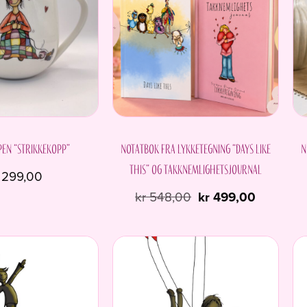
en “Strikkekopp”
Notatbok fra Lykketegning “Days like
N
this” og Takknemlighetsjournal
299,00
Opprinnelig
Nåvære
kr
548,00
kr
499,00
pris
pris
var:
er:
kr 548,00.
kr 499,00