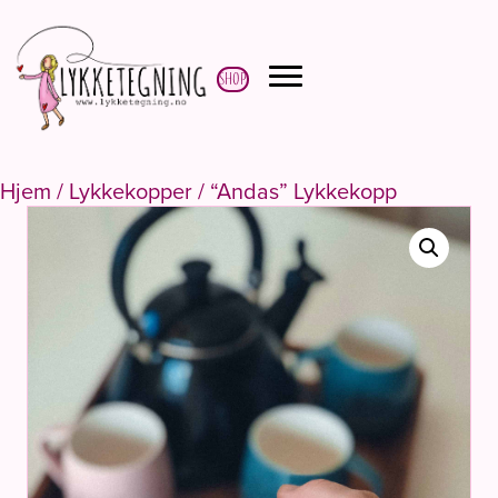
Shop
Hjem
/
Lykkekopper
/ “Andas” Lykkekopp