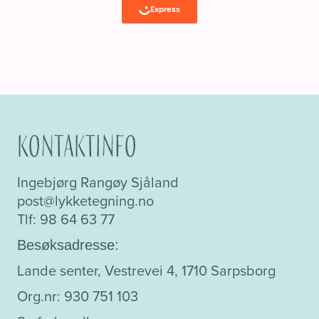
Kontaktinfo
Ingebjørg Rangøy Sjåland
post@lykketegning.no
Tlf: 98 64 63 77
Besøksadresse:
Lande senter, Vestrevei 4, 1710 Sarpsborg
Org.nr: 930 751 103