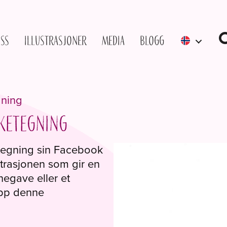
ss
Illustrasjoner
Media
Blogg
gning
kketegning
tegning sin Facebook
trasjonen som gir en
negave eller et
 opp denne