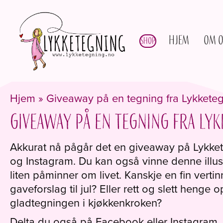
Hjem
Om o
Shop
Hjem
»
Giveaway på en tegning fra Lykkete
Giveaway på en tegning fra Ly
Akkurat nå pågår det en giveaway på Lykke
og Instagram. Du kan også vinne denne illus
liten påminner om livet. Kanskje en fin vertin
gaveforslag til jul? Eller rett og slett henge
gladtegningen i kjøkkenkroken?
Delta du også på Facebook eller Instagram.