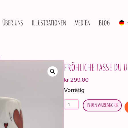
Über uns
Illustrationen
Medien
Blog
h
Fröhliche Tasse Du u
kr
299,00
Vorrätig
Lykkekrus
In den Warenkorb
Deg
og
meg