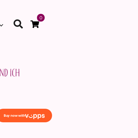
0
nd ich