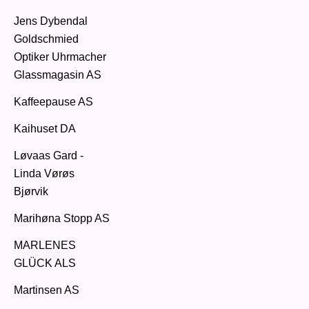
Jens Dybendal
Goldschmied
Optiker Uhrmacher
Glassmagasin AS
Kaffeepause AS
Kaihuset DA
Løvaas Gard -
Linda Vørøs
Bjørvik
Marihøna Stopp AS
MARLENES
GLÜCK ALS
Martinsen AS