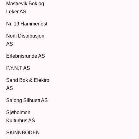
Mastrevik Bok og
Leker AS
Nr. 19 Hammerfest
Norli Distribusjon
AS
Erlebnisrunde AS
P.Y.N.T AS
Sand Bok & Elektro
AS
Salong Silhuett AS
Sjøholmen
Kulturhus AS
SKINNBODEN