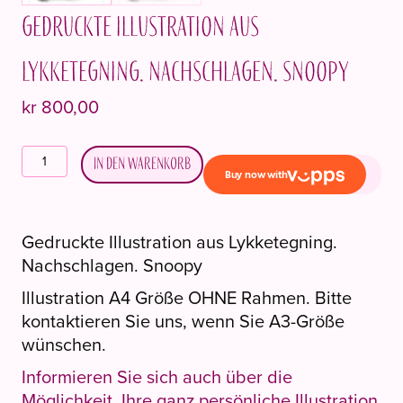
Gedruckte Illustration aus
Lykketegning. Nachschlagen. Snoopy
kr
800,00
Printed
In den Warenkorb
illustration
from
Lykketegning.
Gedruckte Illustration aus Lykketegning.
Look
Nachschlagen. Snoopy
up.
Snoopy
Illustration A4 Größe OHNE Rahmen. Bitte
Menge
kontaktieren Sie uns, wenn Sie A3-Größe
wünschen.
Informieren Sie sich auch über die
Möglichkeit, Ihre ganz persönliche Illustration