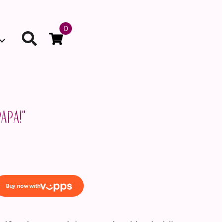
0
apa!"