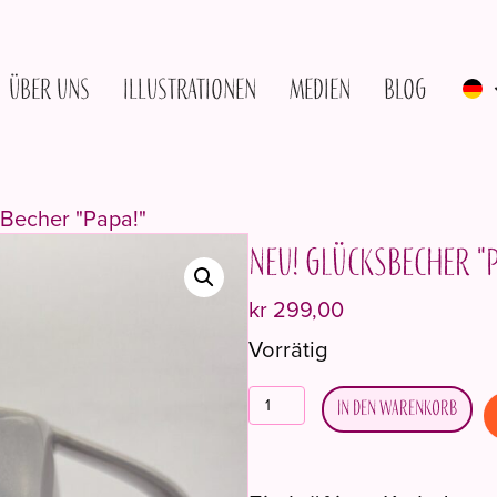
Über uns
Illustrationen
Medien
Blog
 Becher "Papa!"
NEU! Glücksbecher "P
kr
299,00
Vorrätig
NYHET!
In den Warenkorb
Lykketegningkrus
"Pappa!"
Menge