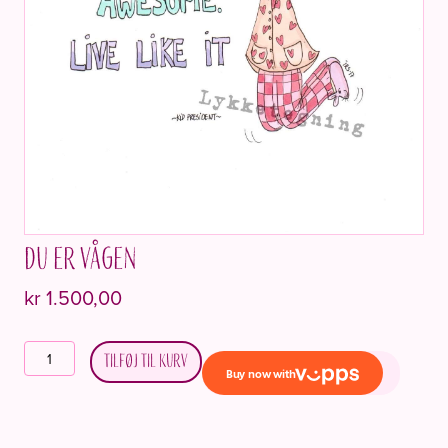
Du er vågen
kr
1.500,00
You
Tilføj til kurv
are
awake
antal