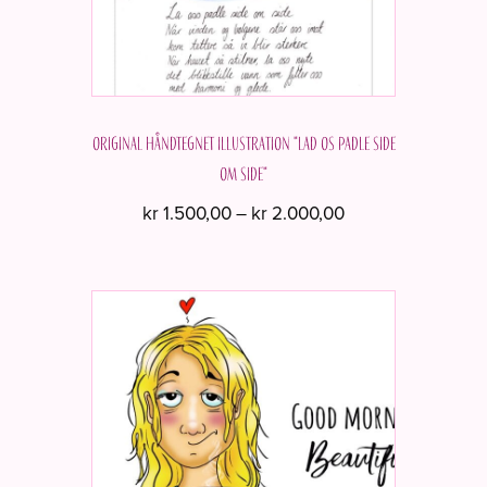
Original håndtegnet illustration "Lad os padle side
om side"
Prisinterval:
kr
1.500,00
–
kr
2.000,00
kr 1.500,00
Dette
til
vare
kr 2.000,00
har
flere
varianter.
Mulighederne
kan
vælges
på