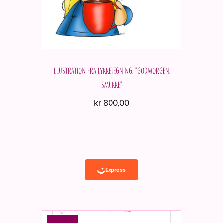
varesiden
Illustration fra Lykketegning. "Godmorgen,
smukke"
kr
800,00