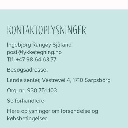
har
flere
varianter.
Mulighederne
Kontaktoplysninger
kan
vælges
Ingebjørg Rangøy Sjåland
på
post@lykketegning.no
varesiden
Tlf: +47 98 64 63 77
Besøgsadresse:
Lande senter, Vestrevei 4, 1710 Sarpsborg
Org. nr: 930 751 103
Se forhandlere
Flere oplysninger om forsendelse og
købsbetingelser.