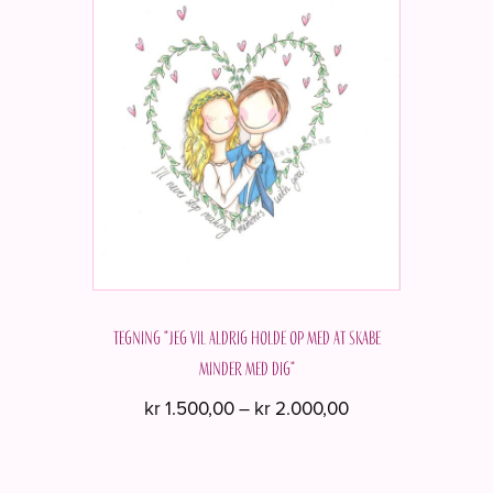
flere
varianter.
Mulighederne
kan
vælges
på
varesiden
Tegning "Jeg vil aldrig holde op med at skabe
minder med dig"
Prisinterval:
kr
1.500,00
–
kr
2.000,00
kr 1.500,00
Dette
til
vare
kr 2.000,00