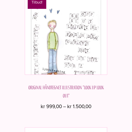
Tilbud!
Original håndtegnet illustration "Look up look
out"
Prisinterval:
kr
999,00
–
kr
1.500,00
kr 999,00
Dette
til
vare
kr 1.500,00
har