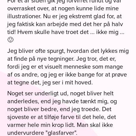
For et år siden gik jeg forvirret rundt og var
overrasket over, at nogen kunne lide mine
illustrationer. Nu er jeg ekstremt glad for, at
jeg faktisk kan arbejde med det her på halv
tid! Hvem skulle have troet det ... ikke mig ...
🙂
Jeg bliver ofte spurgt, hvordan det lykkes mig
at finde på nye tegninger. Jeg tror, det er,
fordi jeg er et visuelt menneske som mange
af os andre, og jeg er ikke bange for at prøve
at tegne det, jeg ser i mit hoved.
Noget ser underligt ud, noget bliver helt
anderledes, end jeg havde tænkt mig, og
noget bliver bedre, end jeg troede. Det
sjoveste er at tilføje farve til det hele, det
varmer hele min krop lidt. Man skal ikke
undervurdere "glasfarver".