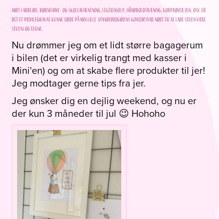
Midt i arbejde, børnehave- og skoleafhentning, lektiehjælp, håndboldtræning, korprøver osv. osv. er
det et privilegium at kunne sidde på min lille
Spandebrigadens kontor
(var nødt til at lade stuen være
stuen) og tegne.
Nu drømmer jeg om et lidt større bagagerum
i bilen (det er virkelig trangt med kasser i
Mini'en) og om at skabe flere produkter til jer!
Jeg modtager gerne tips fra jer.
Jeg ønsker dig en dejlig weekend, og nu er
der kun 3 måneder til jul 😉 Hohoho