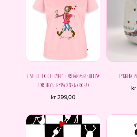
T-shirt “For ei rype” Forhåndsbestilling
Lykkekopp
for Trysilrypa 2026 (ROSA)
kr
kr
299,00
Dette
produktet
har
flere