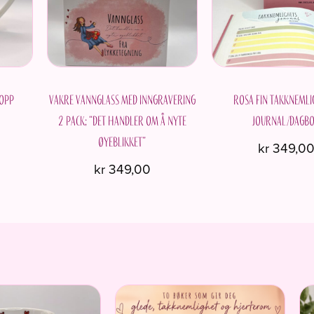
kan
vel
på
pro
kopp
Vakre vannglass med inngravering
Rosa fin Takknemli
2 pack; “Det handler om å nyte
journal/dagbo
øyeblikket”
kr
349,0
kr
349,00