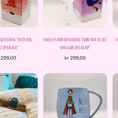
kan
velges
på
produktsiden
 gravering “Hver dag,
Vinglass med gravering “Gjør mer av det
L
t øyeblikk!”
som gjør deg glad!”
299,00
kr
299,00