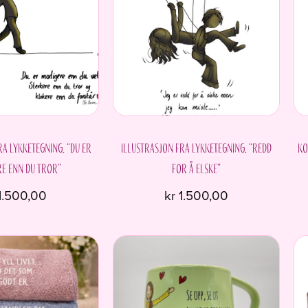
ra Lykketegning. “Du er
Illustrasjon fra Lykketegning. “Redd
Ko
e enn du tror”
for å elske”
1.500,00
kr
1.500,00