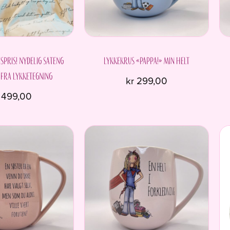
spris! Nydelig sateng
Lykkekrus «Pappa!» Min helt
 fra Lykketegning
kr
299,00
499,00
Dette
produktet
har
flere
varianter.
Alternativene
kan
velges
på