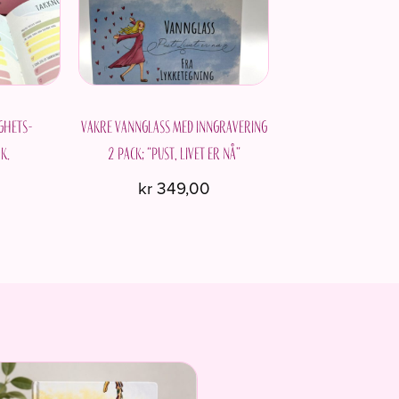
ges
duktsiden
ghets-
Vakre vannglass med inngravering
k.
2 pack; “Pust, livet er nå”
0
kr
349,00