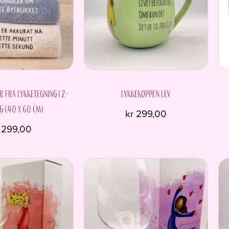
 fra Lykketegning i 2-
Lykkekoppen LEV
g (40 x 60 cm)
kr
299,00
299,00
Dette
produktet
har
flere
varianter.
Alternativene