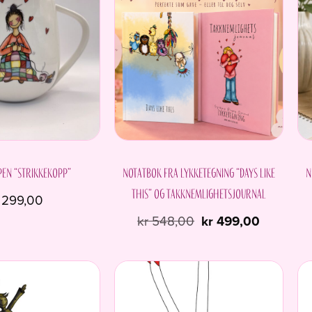
en “Strikkekopp”
Notatbok fra Lykketegning “Days like
N
this” og Takknemlighetsjournal
299,00
Opprinnelig
Nåvære
kr
548,00
kr
499,00
pris
pris
var:
er:
kr 548,00.
kr 499,00