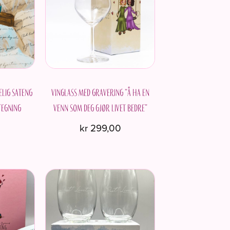
elig sateng
Vinglass med gravering “Å ha en
tegning
venn som deg gjør livet bedre”
0
kr
299,00
te
duktet
e
anter.
rnativene