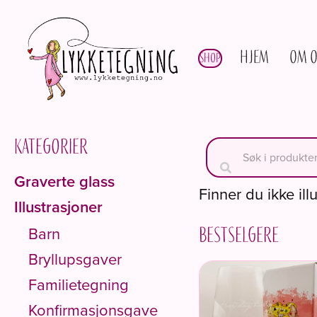
Hjem
Om o
Shop
Kategorier
Graverte glass
Finner du ikke ill
Illustrasjoner
Barn
Bestselgere
Bryllupsgaver
Familietegning
Konfirmasjonsgave