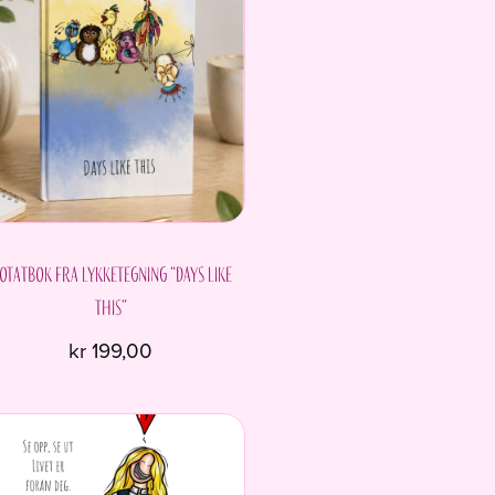
otatbok fra Lykketegning “Days like
this”
nde
kr
199,00
.