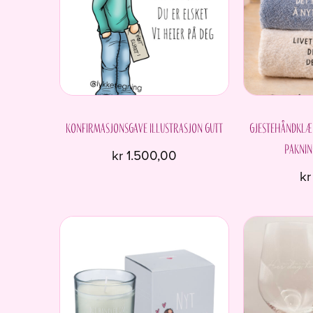
Konfirmasjonsgave Illustrasjon Gutt
Gjestehåndklær
paknin
kr
1.500,00
kr