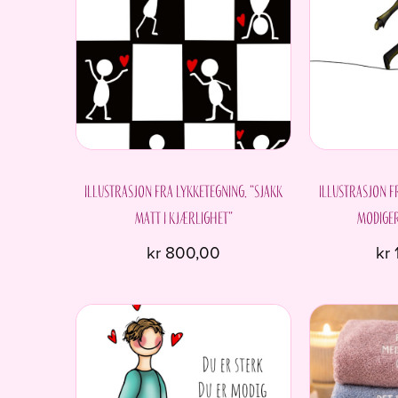
varianter.
Alternativene
kan
velges
på
produktsiden
Illustrasjon fra Lykketegning. “Sjakk
Illustrasjon f
matt i kjærlighet”
modiger
kr
800,00
kr