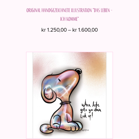
Original handgezeichnete Illustration "Das Leben -
ich komme"
Preisspanne:
kr
1.250,00
–
kr
1.600,00
kr 1.250,00
Dieses
bis
Produkt
kr 1.600,00
weist
mehrere
Varianten
auf.
Die
Optionen
können
auf
der
Produktseite
gewählt