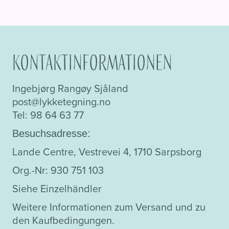
kr 2.000,00
weist
mehrere
Varianten
auf.
Kontaktinformationen
Die
Optionen
Ingebjørg Rangøy Sjåland
können
post@lykketegning.no
auf
Tel: 98 64 63 77
der
Produktseite
Besuchsadresse:
gewählt
Lande Centre, Vestrevei 4, 1710 Sarpsborg
werden
Org.-Nr: 930 751 103
Siehe Einzelhändler
Weitere Informationen zum Versand und zu
den Kaufbedingungen.