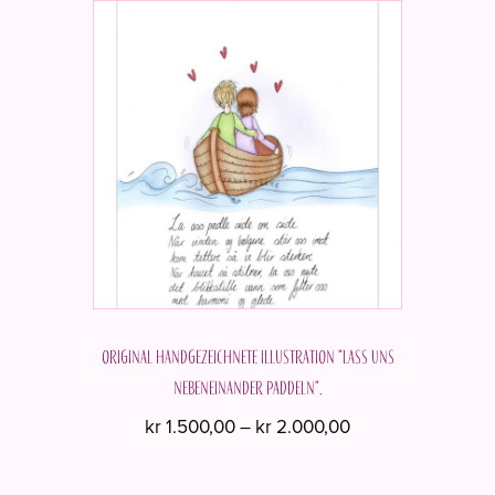
Original handgezeichnete Illustration "Lass uns
nebeneinander paddeln".
Preisspanne:
kr
1.500,00
–
kr
2.000,00
kr 1.500,00
Dieses
bis
Produkt