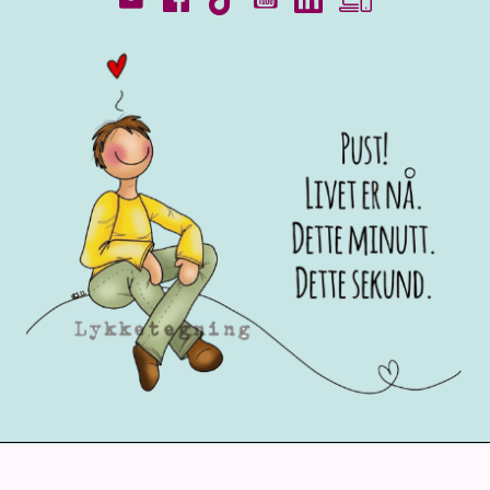
© 2026 |
Webdesign og -udvikling af Hjelseth.